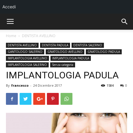
Accedi
Home
DENTISTA AVELLINO
DENTISTA AVELLINO
DENTISTA PADULA
DENTISTA SALERNO
GANTOLOGO SALERNO
GNATOLOGO AVELLINO
GNATOLOGO PADULA
IMPLANTOLOGIA AVELLINO
IMPLANTOLOGIA PADULA
IMPLANTOLOGIA SALERNO
Senza categoria
IMPLANTOLOGIA PADULA
By
francesco
-
24 Dicembre 2017
1584
0