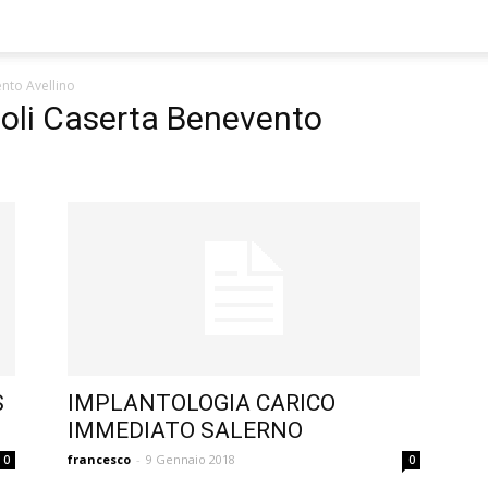
nto Avellino
poli Caserta Benevento
S
IMPLANTOLOGIA CARICO
IMMEDIATO SALERNO
francesco
-
9 Gennaio 2018
0
0