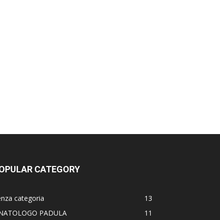
OPULAR CATEGORY
nza categoria
13
NATOLOGO PADULA
11