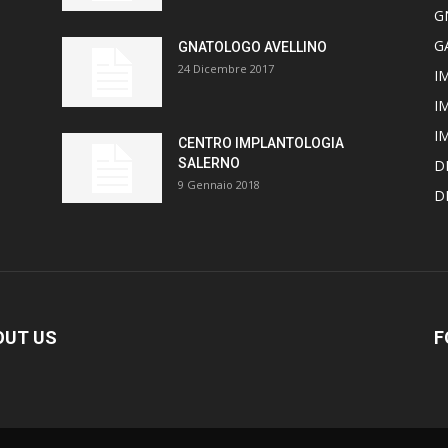
G
G
GNATOLOGO AVELLINO
24 Dicembre 2017
I
I
I
CENTRO IMPLANTOLOGIA
SALERNO
D
9 Gennaio 2018
D
OUT US
F